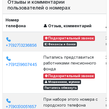
Отзывы и комментарии
пользователей о номерах
Номер
телефона
👤 Отзыв, комментарий
Д
2
⛔ Подозрительный звонок
в
💵 Финансы и банки
+7(927)3236856
Пытались представиться
2
работниками пенсионного
в
+7(912)9607445
фонда
⛔ Подозрительный звонок
👤 Мошенники, жулики
Пытались обмануть
При наборе этого номера с
2
городского телефона
в
+7(903)0051657