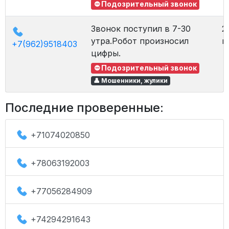
⛔ Подозрительный звонок
Звонок поступил в 7-30
2
утра.Робот произносил
в
+7(962)9518403
цифры.
⛔ Подозрительный звонок
👤 Мошенники, жулики
Последние проверенные:
+71074020850
+78063192003
+77056284909
+74294291643