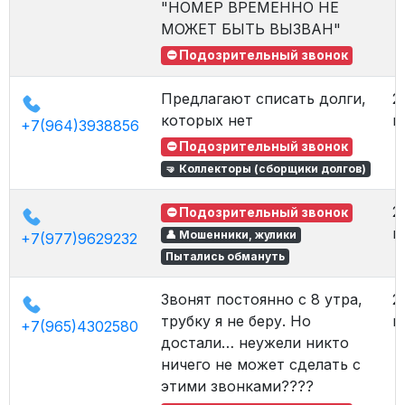
"НОМЕР ВРЕМЕННО НЕ
МОЖЕТ БЫТЬ ВЫЗВАН"
⛔ Подозрительный звонок
Предлагают списать долги,
2
которых нет
в
+7(964)3938856
⛔ Подозрительный звонок
🤜 Коллекторы (сборщики долгов)
2
⛔ Подозрительный звонок
в
👤 Мошенники, жулики
+7(977)9629232
Пытались обмануть
Звонят постоянно с 8 утра,
2
трубку я не беру. Но
в
+7(965)4302580
достали… неужели никто
ничего не может сделать с
этими звонками????