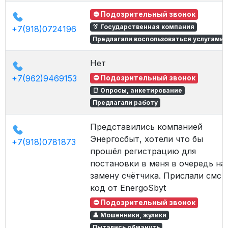
⛔ Подозрительный звонок
👔 Государственная компания
+7(918)0724196
Предлагали воспользоваться услугами
Нет
+7(962)9469153
⛔ Подозрительный звонок
📑 Опросы, анкетирование
Предлагали работу
Представились компанией
Энергосбыт, хотели что бы
+7(918)0781873
прошёл регистрацию для
постановки в меня в очередь на
замену счётчика. Прислали смс
код от EnergoSbyt
⛔ Подозрительный звонок
👤 Мошенники, жулики
Пытались обмануть