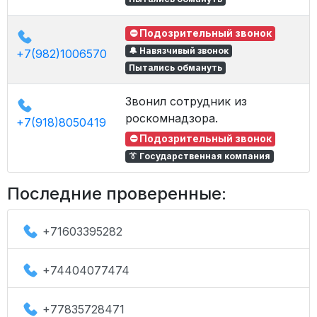
⛔ Подозрительный звонок
🔔 Навязчивый звонок
+7(982)1006570
Пытались обмануть
Звонил сотрудник из
роскомнадзора.
+7(918)8050419
⛔ Подозрительный звонок
👔 Государственная компания
Последние проверенные:
+71603395282
+74404077474
+77835728471