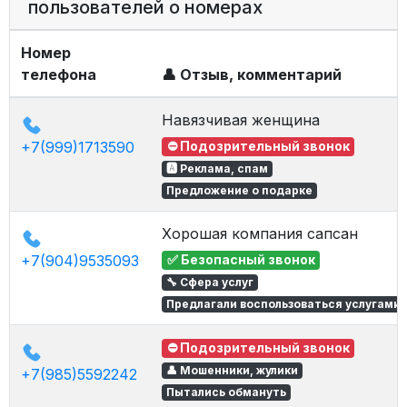
пользователей о номерах
Номер
телефона
👤 Отзыв, комментарий
Навязчивая женщина
+7(999)1713590
⛔ Подозрительный звонок
🅰 Реклама, спам
Предложение о подарке
Хорошая компания сапсан
+7(904)9535093
✅ Безопасный звонок
🔧 Сфера услуг
Предлагали воспользоваться услугами
⛔ Подозрительный звонок
👤 Мошенники, жулики
+7(985)5592242
Пытались обмануть