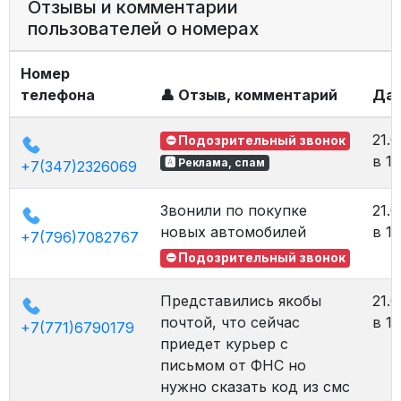
Отзывы и комментарии
пользователей о номерах
Номер
телефона
👤 Отзыв, комментарий
Да
21.0
⛔ Подозрительный звонок
в 16
🅰 Реклама, спам
+7(347)2326069
Звонили по покупке
21.0
новых автомобилей
в 16
+7(796)7082767
⛔ Подозрительный звонок
Представились якобы
21.0
почтой, что сейчас
в 16
+7(771)6790179
приедет курьер с
письмом от ФНС но
нужно сказать код из смс