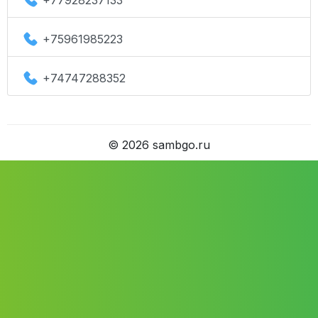
+77928237133
+75961985223
+74747288352
©
2026
sambgo.ru