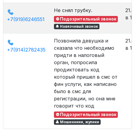
Не снял трубку.
21.0
в 14
+7(919)6246551
⛔ Подозрительный звонок
🔔 Навязчивый звонок
Позвонила девушка и
21.0
сказала что необходимо
в 14
+7(914)2782435
придти в налоговый
орган, попросила
продиктовать код
который пришел в смс от
фин услуги, как написано
было в смс для
регистрации, но она мне
говорит что код
⛔ Подозрительный звонок
👤 Мошенники, жулики