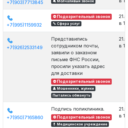
в 15
🔕 Молчаливый звонок
+7(903)7713845
21.0
⛔ Подозрительный звонок
в 1
🔧 Сфера услуг
+7(995)1159932
Представились
21.0
сотрудником почты,
в 1
+7(926)2533149
заявили о заказном
письме ФНС России,
просили указать адрес
для доставки
⛔ Подозрительный звонок
👤 Мошенники, жулики
Пытались обмануть
Подпись поликлиника.
21.0
в 1
+7(950)7165860
⛔ Подозрительный звонок
💊 Медицинское учреждение