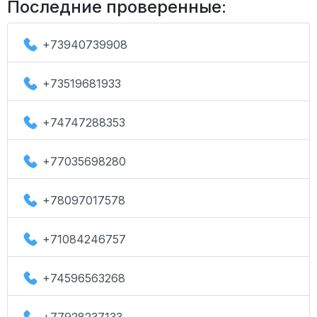
Последние проверенные:
+73940739908
+73519681933
+74747288353
+77035698280
+78097017578
+71084246757
+74596563268