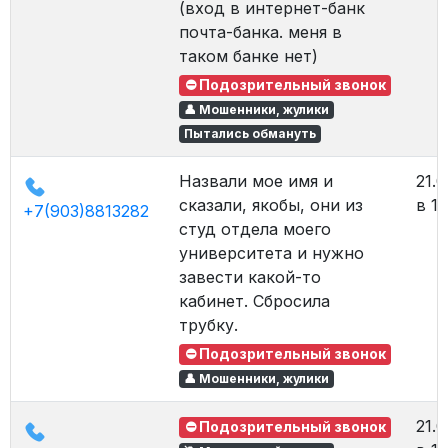
(вход в интернет-банк
почта-банка. меня в
таком банке нет)
⛔ Подозрительный звонок
👤 Мошенники, жулики
Пытались обмануть
Назвали мое имя и
21.0
сказали, якобы, они из
в 16
+7(903)8813282
студ отдела моего
университета и нужно
завести какой-то
кабинет. Сбросила
трубку.
⛔ Подозрительный звонок
👤 Мошенники, жулики
21.0
⛔ Подозрительный звонок