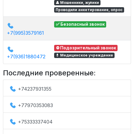
👤 Мошенники, жулики
Проводили анкетирование, опрос
0
✅ Безопасный звонок
в
+7(995)3579161
0
⛔ Подозрительный звонок
в
💊 Медицинское учреждение
+7(936)1880472
Последние проверенные:
+74237931355
+77970353083
+75333337404