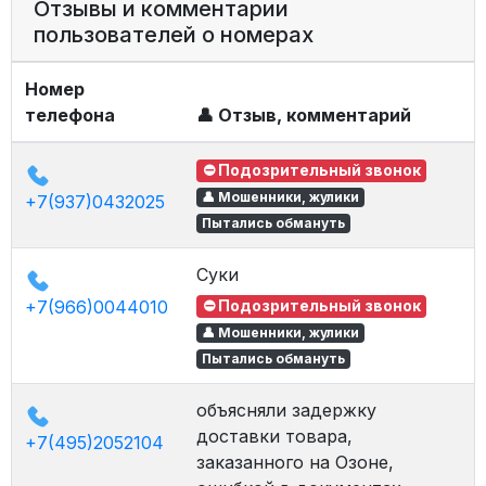
Отзывы и комментарии
пользователей о номерах
Номер
телефона
👤 Отзыв, комментарий
0
⛔ Подозрительный звонок
в
👤 Мошенники, жулики
+7(937)0432025
Пытались обмануть
Суки
0
в
+7(966)0044010
⛔ Подозрительный звонок
👤 Мошенники, жулики
Пытались обмануть
объясняли задержку
0
доставки товара,
в
+7(495)2052104
заказанного на Озоне,