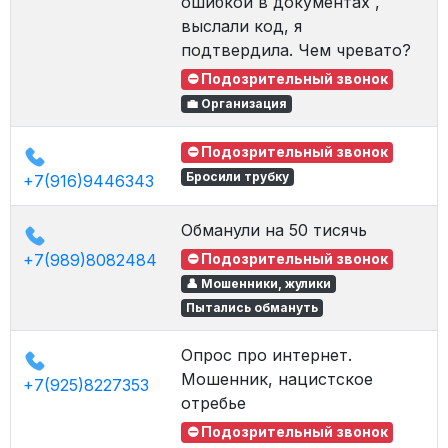
ошибкой в документах ,
выслали код, я
подтвердила. Чем чревато?
⛔ Подозрительный звонок
💼 Организация
0
⛔ Подозрительный звонок
в
Бросили трубку
+7(916)9446343
Обманули на 50 тисячь
0
в
+7(989)8082484
⛔ Подозрительный звонок
👤 Мошенники, жулики
Пытались обмануть
Опрос про интернет.
0
Мошенник, нацистское
в
+7(925)8227353
отребье
⛔ Подозрительный звонок