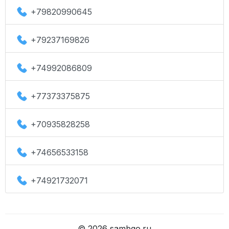
+79820990645
+79237169826
+74992086809
+77373375875
+70935828258
+74656533158
+74921732071
©
2026
sambgo.ru