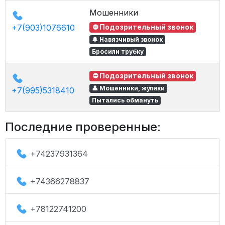
Мошенники
+7(903)1076610
⛔ Подозрительный звонок
🔔 Навязчивый звонок
Бросили трубку
⛔ Подозрительный звонок
👤 Мошенники, жулики
+7(995)5318410
Пытались обмануть
Последние проверенные:
+74237931364
+74366278837
+78122741200