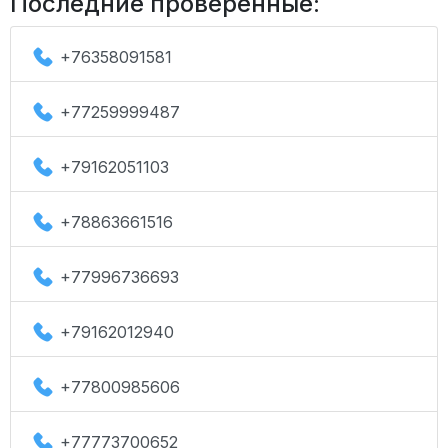
Последние проверенные:
+76358091581
+77259999487
+79162051103
+78863661516
+77996736693
+79162012940
+77800985606
+77773700652