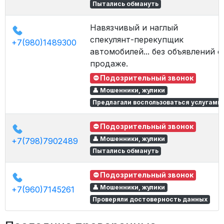
Пытались обмануть
Навязчивый и наглый
спекулянт-перекупщик
+7(980)1489300
автомобилей... без объявлений о
продаже.
⛔ Подозрительный звонок
👤 Мошенники, жулики
Предлагали воспользоваться услугами
⛔ Подозрительный звонок
👤 Мошенники, жулики
+7(798)7902489
Пытались обмануть
⛔ Подозрительный звонок
👤 Мошенники, жулики
+7(960)7145261
Проверяли достоверность данных