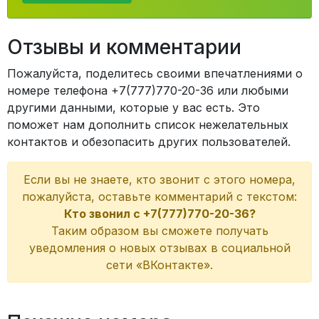
Отзывы и комментарии
Пожалуйста, поделитесь своими впечатлениями о
номере телефона +7(777)770-20-36 или любыми
другими данными, которые у вас есть. Это
поможет нам дополнить список нежелательных
контактов и обезопасить других пользователей.
Если вы не знаете, кто звонит с этого номера,
пожалуйста, оставьте комментарий с текстом:
Кто звонил с +7(777)770-20-36?
Таким образом вы сможете получать
уведомления о новых отзывах в социальной
сети «ВКонтакте».