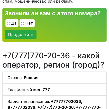
спам, мошенничество или рекламу.
Звонили ли вам с этого номера?
Да
Нет
Продолжить
+7(777)770-20-36 - какой
оператор, регион (город)?
Страна:
Россия
Телефонный код:
777
Варианты написания:
+77777702036,
87777702036, +7(777)770-20-36, +7-777-770-