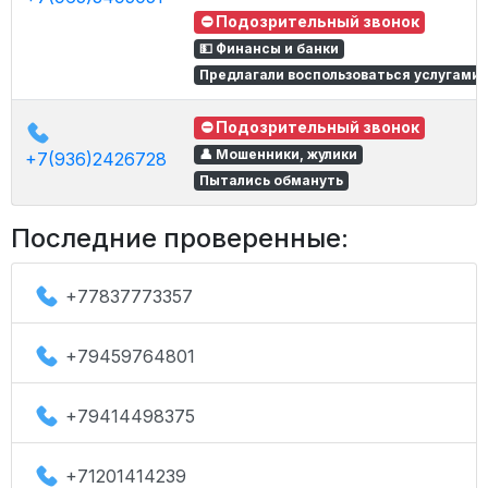
⛔ Подозрительный звонок
💵 Финансы и банки
Предлагали воспользоваться услугами
⛔ Подозрительный звонок
👤 Мошенники, жулики
+7(936)2426728
Пытались обмануть
Последние проверенные:
+77837773357
+79459764801
+79414498375
+71201414239