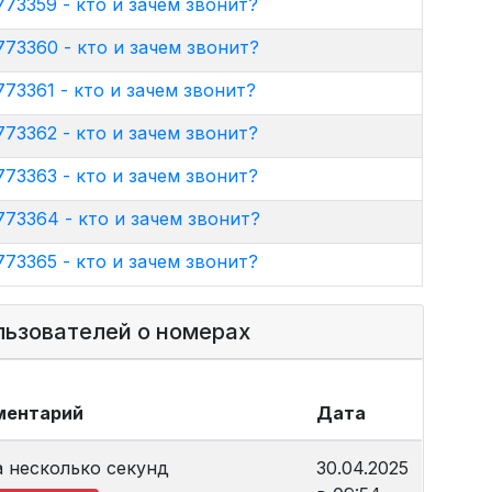
73359 - кто и зачем звонит?
73360 - кто и зачем звонит?
73361 - кто и зачем звонит?
73362 - кто и зачем звонит?
73363 - кто и зачем звонит?
73364 - кто и зачем звонит?
73365 - кто и зачем звонит?
льзователей о номерах
мментарий
Дата
а несколько секунд
30.04.2025