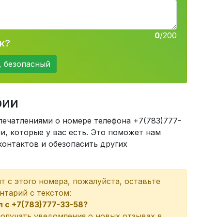
0
/200
к?
, безопасный
рии
печатлениями о номере телефона +7(783)777-
, которые у вас есть. Это поможет нам
онтактов и обезопасить других
ит с этого номера, пожалуйста, оставьте
нтарий с текстом:
л с +7(783)777-33-58?
олучать уведомления о новых отзывах в