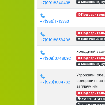
👤 Мошенники, жу
+7(991)8340438
⛔ Подозритель
+7(986)1713383
⛔ Подозритель
🔔 Навязчивый зв
+7(919)8858406
холодный зво
+7(968)6748692
⛔ Подозритель
👤 Мошенники, жу
Угрожали, обе
совершить со 
+7(920)1004782
заплачу им
⛔ Подозритель
🗣 Хулиганы, угро
Предлагали восп