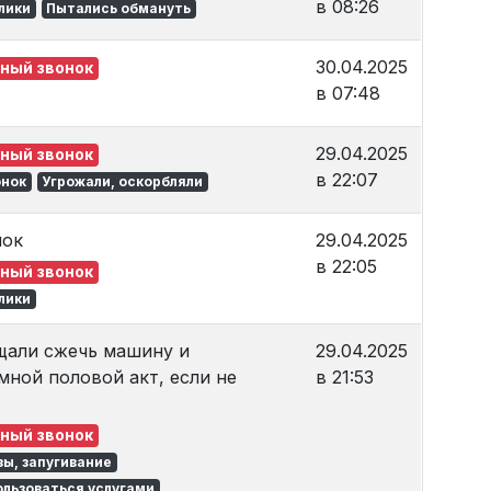
в 08:26
лики
Пытались обмануть
30.04.2025
ный звонок
в 07:48
29.04.2025
ный звонок
в 22:07
онок
Угрожали, оскорбляли
нок
29.04.2025
в 22:05
ный звонок
лики
щали сжечь машину и
29.04.2025
мной половой акт, если не
в 21:53
ный звонок
зы, запугивание
ользоваться услугами