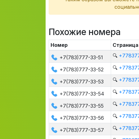
социальн
Похожие номера
Номер
Страница
🔍
+778377
+7(783)777-33-51
🔍
+778377
+7(783)777-33-52
🔍
+778377
+7(783)777-33-53
🔍
+778377
+7(783)777-33-54
🔍
+778377
+7(783)777-33-55
🔍
+778377
+7(783)777-33-56
🔍
+778377
+7(783)777-33-57