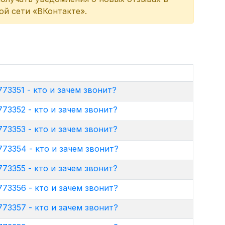
ой сети «ВКонтакте».
73351 - кто и зачем звонит?
73352 - кто и зачем звонит?
73353 - кто и зачем звонит?
73354 - кто и зачем звонит?
73355 - кто и зачем звонит?
73356 - кто и зачем звонит?
73357 - кто и зачем звонит?