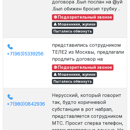
договора .Был послан на @уй
.Был обижен бросил трубку .
⛔ Подозрительный звонок
👤 Мошенники, жулики
Пытались обмануть
представились сотрудником
ТЕЛЕ2 из Москвы, предлагали
+7(963)5339256
продлить договор на
⛔ Подозрительный звонок
👤 Мошенники, жулики
Пытались обмануть
Нерусский, который говорит
так, будто коричневой
+7(980)0842936
субстанции в рот набрал,
представляется сотрудником
МТС. Просит сперва телефон,