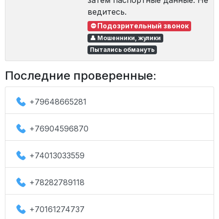
затем паспортные данные. Не
ведитесь.
⛔ Подозрительный звонок
👤 Мошенники, жулики
Пытались обмануть
Последние проверенные:
+79648665281
+76904596870
+74013033559
+78282789118
+70161274737