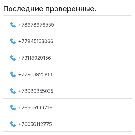
Последние проверенные:
+78978976559
+77845163066
+73118929156
+77903925866
+78989855035
+76905199716
+76056112775