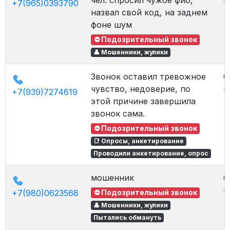
чел: спросил чужое фио,
в
+7(965)0393790
назвал свой код, на заднем
фоне шум
⛔ Подозрительный звонок
👤 Мошенники, жулики
Звонок оставил тревожное
0
чувство, недоверие, по
в
+7(939)7274619
этой причине завершила
звонок сама.
⛔ Подозрительный звонок
📑 Опросы, анкетирование
Проводили анкетирование, опрос
мошенник
0
в
+7(980)0623568
⛔ Подозрительный звонок
👤 Мошенники, жулики
Пытались обмануть