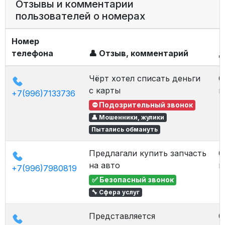
Отзывы и комментарии
пользователей о номерах
Номер
телефона
👤 Отзыв, комментарий
Д
Чёрт хотел списать деньги
0
с карты
в
+7(996)7133736
⛔ Подозрительный звонок
👤 Мошенники, жулики
Пытались обмануть
Предлагали купить запчасть
0
на авто
в
+7(996)7980819
✅ Безопасный звонок
🔧 Сфера услуг
Представляется
0