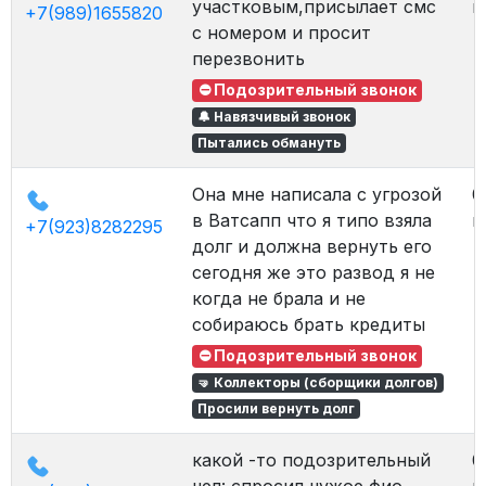
участковым,присылает смс
в
+7(989)1655820
с номером и просит
перезвонить
⛔ Подозрительный звонок
🔔 Навязчивый звонок
Пытались обмануть
Она мне написала с угрозой
0
в Ватсапп что я типо взяла
в
+7(923)8282295
долг и должна вернуть его
сегодня же это развод я не
когда не брала и не
собираюсь брать кредиты
⛔ Подозрительный звонок
🤜 Коллекторы (сборщики долгов)
Просили вернуть долг
какой -то подозрительный
0