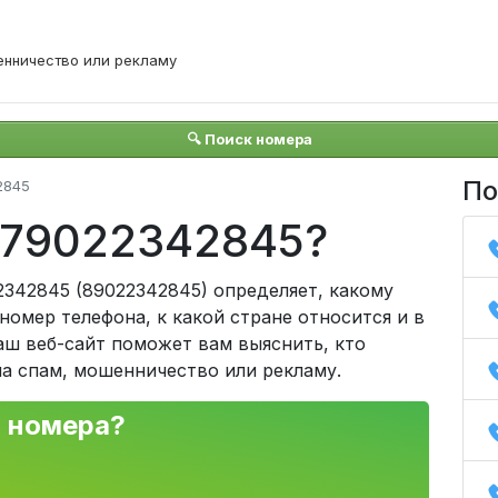
енничество или рекламу
🔍 Поиск номера
По
2845
 +79022342845?
342845 (89022342845) определяет, какому
омер телефона, к какой стране относится и в
аш веб-сайт поможет вам выяснить, кто
на спам, мошенничество или рекламу.
о номера?