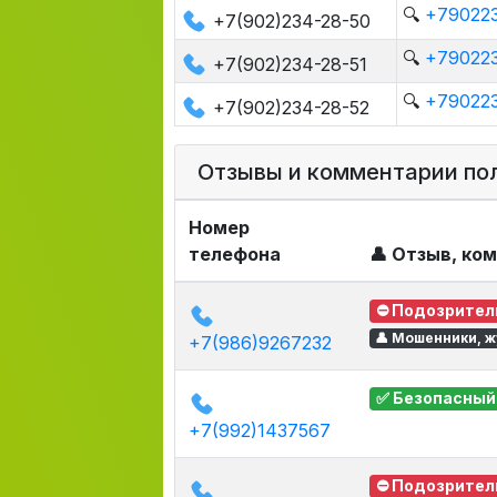
🔍
+790223
+7(902)234-28-50
🔍
+790223
+7(902)234-28-51
🔍
+790223
+7(902)234-28-52
Отзывы и комментарии по
Номер
телефона
👤 Отзыв, ко
⛔ Подозрител
👤 Мошенники, ж
+7(986)9267232
✅ Безопасный
+7(992)1437567
⛔ Подозрител