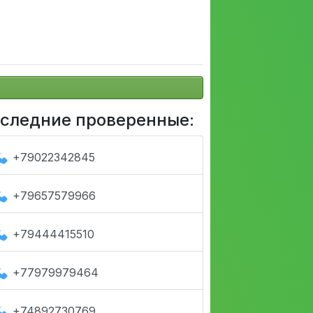
следние проверенные:
+79022342845
+79657579966
+79444415510
+77979979464
+74892730769