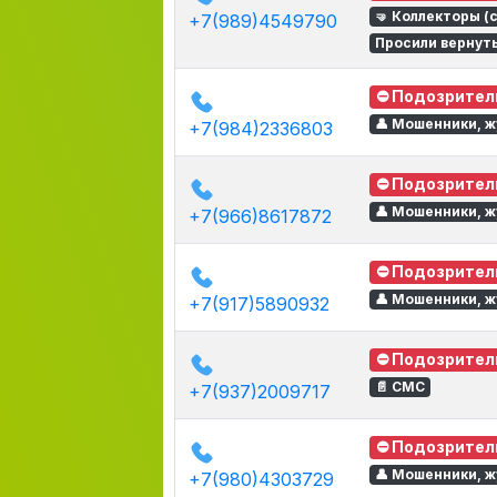
🤜 Коллекторы (
+7(989)4549790
Просили вернуть
⛔ Подозрител
👤 Мошенники, ж
+7(984)2336803
⛔ Подозрител
👤 Мошенники, ж
+7(966)8617872
⛔ Подозрител
👤 Мошенники, ж
+7(917)5890932
⛔ Подозрител
📄 СМС
+7(937)2009717
⛔ Подозрител
👤 Мошенники, ж
+7(980)4303729