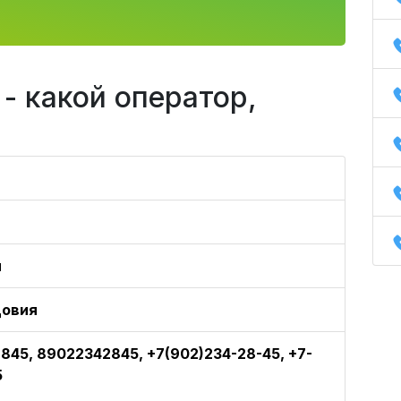
- какой оператор,
л
довия
845, 89022342845, +7(902)234-28-45, +7-
5