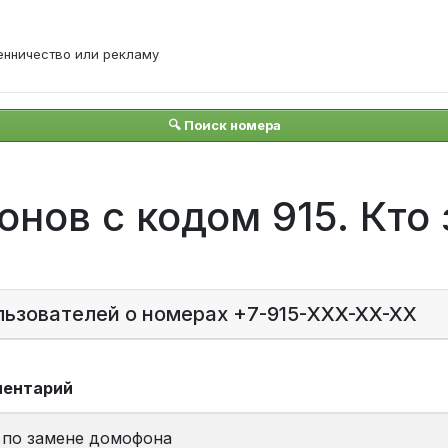
енничество или рекламу
🔍 Поиск номера
нов с кодом 915. Кто
льзователей о номерах +7-915-XXX-XX-XX
ментарий
 по замене домофона