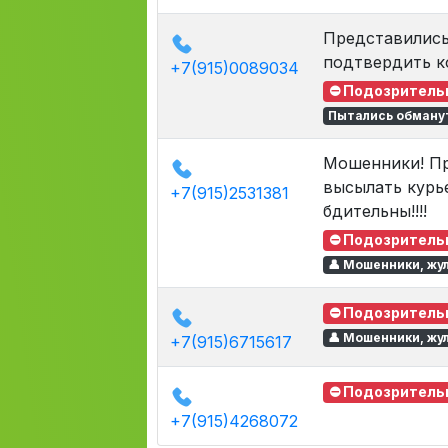
Представились 
подтвердить ко
+7(915)0089034
⛔ Подозритель
Пытались обману
Мошенники! Пр
высылать курье
+7(915)2531381
бдительны!!!!
⛔ Подозритель
👤 Мошенники, жу
⛔ Подозритель
👤 Мошенники, жу
+7(915)6715617
⛔ Подозритель
+7(915)4268072