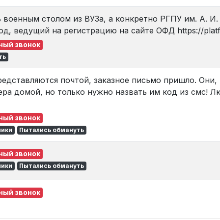
военным столом из ВУЗа, а конкретно РГПУ им. А. И.
д, ведущий на регистрацию на сайте ОФД https://platf
ный звонок
ть
едставляются почтой, заказное письмо пришло. Они, 
ра домой, но только нужно назвать им код из смс! Л
ный звонок
лики
Пытались обмануть
ный звонок
лики
Пытались обмануть
ный звонок