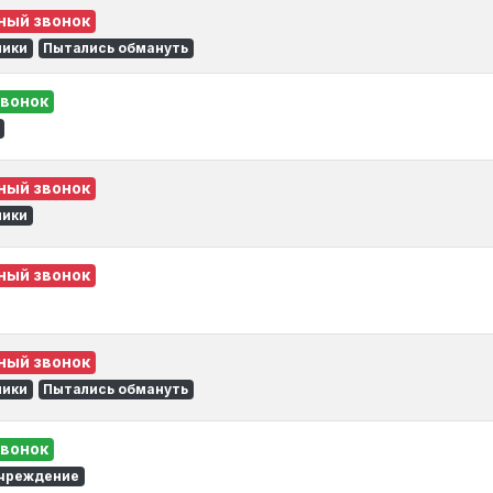
ный звонок
лики
Пытались обмануть
звонок
ный звонок
лики
ный звонок
ный звонок
лики
Пытались обмануть
звонок
учреждение