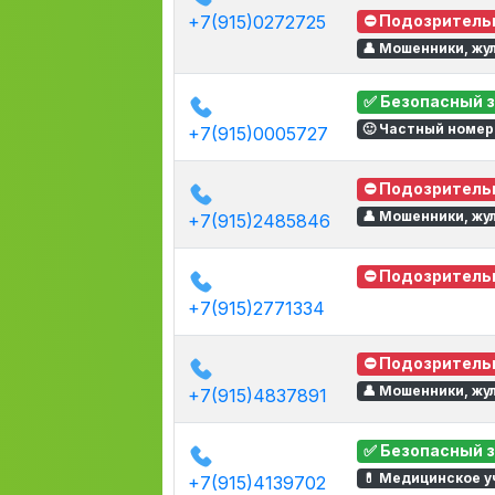
+7(915)0272725
⛔ Подозритель
👤 Мошенники, жу
✅ Безопасный 
🙂 Частный номер
+7(915)0005727
⛔ Подозритель
👤 Мошенники, жу
+7(915)2485846
⛔ Подозритель
+7(915)2771334
⛔ Подозритель
👤 Мошенники, жу
+7(915)4837891
✅ Безопасный 
💊 Медицинское 
+7(915)4139702