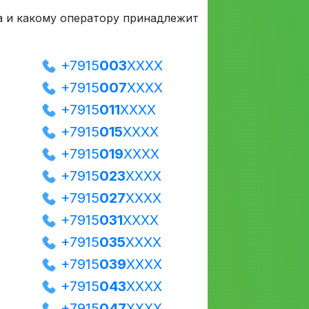
на и какому оператору принадлежит
+7915
003
XXXX
+7915
007
XXXX
+7915
011
XXXX
+7915
015
XXXX
+7915
019
XXXX
+7915
023
XXXX
+7915
027
XXXX
+7915
031
XXXX
+7915
035
XXXX
+7915
039
XXXX
+7915
043
XXXX
+7915
047
XXXX