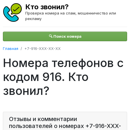
Кто звонил?
Проверка номера на спам, мошенничество или
рекламу
🔍 Поиск номера
Главная
+7-916-XXX-XX-XX
Номера телефонов с
кодом 916. Кто
звонил?
Отзывы и комментарии
пользователей о номерах +7-916-XXX-