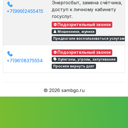
Энергосбыт, замена счётчика,
доступ к личному кабинету
+7(999)2455415
госуслуг.
⛔ Подозрительный звонок
👤 Мошенники, жулики
Предлагали воспользоваться услугами
⛔ Подозрительный звонок
🗣 Хулиганы, угрозы, запугивание
+7(961)8375554
Просили вернуть долг
©
2026
sambgo.ru