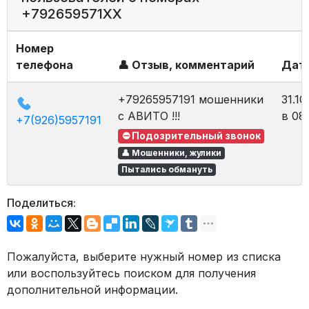
+792659571XX
Номер
телефона
👤 Отзыв, комментарий
Дат
+79265957191 мошенники
31.10
с АВИТО !!!
в 08
+7(926)5957191
⛔ Подозрительный звонок
👤 Мошенники, жулики
Пытались обмануть
Поделиться:
Пожалуйста, выберите нужный номер из списка
или воспользуйтесь поиском для получения
дополнительной информации.