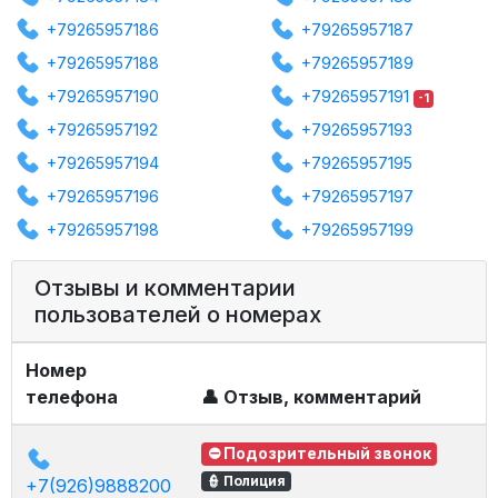
+79265957186
+79265957187
+79265957188
+79265957189
+79265957190
+79265957191
-1
+79265957192
+79265957193
+79265957194
+79265957195
+79265957196
+79265957197
+79265957198
+79265957199
Отзывы и комментарии
пользователей о номерах
Номер
телефона
👤 Отзыв, комментарий
⛔ Подозрительный звонок
👮 Полиция
+7(926)9888200