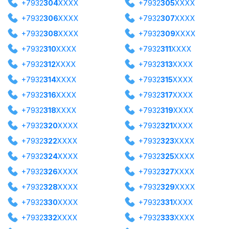
+7932
304
XXXX
+7932
305
XXXX
+7932
306
XXXX
+7932
307
XXXX
+7932
308
XXXX
+7932
309
XXXX
+7932
310
XXXX
+7932
311
XXXX
+7932
312
XXXX
+7932
313
XXXX
+7932
314
XXXX
+7932
315
XXXX
+7932
316
XXXX
+7932
317
XXXX
+7932
318
XXXX
+7932
319
XXXX
+7932
320
XXXX
+7932
321
XXXX
+7932
322
XXXX
+7932
323
XXXX
+7932
324
XXXX
+7932
325
XXXX
+7932
326
XXXX
+7932
327
XXXX
+7932
328
XXXX
+7932
329
XXXX
+7932
330
XXXX
+7932
331
XXXX
+7932
332
XXXX
+7932
333
XXXX