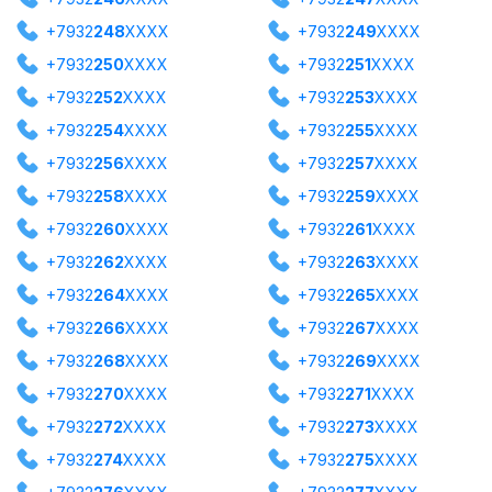
+7932
248
XXXX
+7932
249
XXXX
+7932
250
XXXX
+7932
251
XXXX
+7932
252
XXXX
+7932
253
XXXX
+7932
254
XXXX
+7932
255
XXXX
+7932
256
XXXX
+7932
257
XXXX
+7932
258
XXXX
+7932
259
XXXX
+7932
260
XXXX
+7932
261
XXXX
+7932
262
XXXX
+7932
263
XXXX
+7932
264
XXXX
+7932
265
XXXX
+7932
266
XXXX
+7932
267
XXXX
+7932
268
XXXX
+7932
269
XXXX
+7932
270
XXXX
+7932
271
XXXX
+7932
272
XXXX
+7932
273
XXXX
+7932
274
XXXX
+7932
275
XXXX