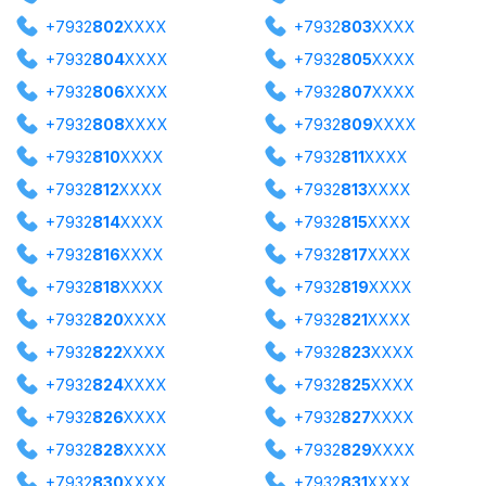
+7932
802
XXXX
+7932
803
XXXX
+7932
804
XXXX
+7932
805
XXXX
+7932
806
XXXX
+7932
807
XXXX
+7932
808
XXXX
+7932
809
XXXX
+7932
810
XXXX
+7932
811
XXXX
+7932
812
XXXX
+7932
813
XXXX
+7932
814
XXXX
+7932
815
XXXX
+7932
816
XXXX
+7932
817
XXXX
+7932
818
XXXX
+7932
819
XXXX
+7932
820
XXXX
+7932
821
XXXX
+7932
822
XXXX
+7932
823
XXXX
+7932
824
XXXX
+7932
825
XXXX
+7932
826
XXXX
+7932
827
XXXX
+7932
828
XXXX
+7932
829
XXXX
+7932
830
XXXX
+7932
831
XXXX