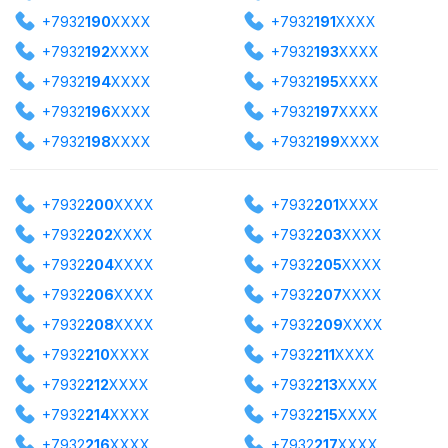
+7932
190
XXXX
+7932
191
XXXX
+7932
192
XXXX
+7932
193
XXXX
+7932
194
XXXX
+7932
195
XXXX
+7932
196
XXXX
+7932
197
XXXX
+7932
198
XXXX
+7932
199
XXXX
+7932
200
XXXX
+7932
201
XXXX
+7932
202
XXXX
+7932
203
XXXX
+7932
204
XXXX
+7932
205
XXXX
+7932
206
XXXX
+7932
207
XXXX
+7932
208
XXXX
+7932
209
XXXX
+7932
210
XXXX
+7932
211
XXXX
+7932
212
XXXX
+7932
213
XXXX
+7932
214
XXXX
+7932
215
XXXX
+7932
216
XXXX
+7932
217
XXXX