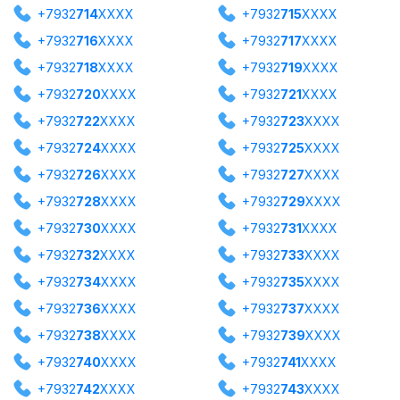
+7932
714
XXXX
+7932
715
XXXX
+7932
716
XXXX
+7932
717
XXXX
+7932
718
XXXX
+7932
719
XXXX
+7932
720
XXXX
+7932
721
XXXX
+7932
722
XXXX
+7932
723
XXXX
+7932
724
XXXX
+7932
725
XXXX
+7932
726
XXXX
+7932
727
XXXX
+7932
728
XXXX
+7932
729
XXXX
+7932
730
XXXX
+7932
731
XXXX
+7932
732
XXXX
+7932
733
XXXX
+7932
734
XXXX
+7932
735
XXXX
+7932
736
XXXX
+7932
737
XXXX
+7932
738
XXXX
+7932
739
XXXX
+7932
740
XXXX
+7932
741
XXXX
+7932
742
XXXX
+7932
743
XXXX