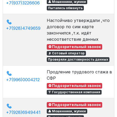
👤 Мошенники, жулики
+7(937)3226606
Пытались обмануть
Настойчиво утверждали ,что
договор по сим карте
+7(928)4749659
закончился ,т.к. идёт
несоответствие данных
⛔ Подозрительный звонок
📡 Сотовый оператор
Проверяли достоверность данных
Продление трудового стажа в
СФР
+7(996)0004212
⛔ Подозрительный звонок
👔 Государственная компания
⛔ Подозрительный звонок
👤 Мошенники, жулики
+7(928)6949441