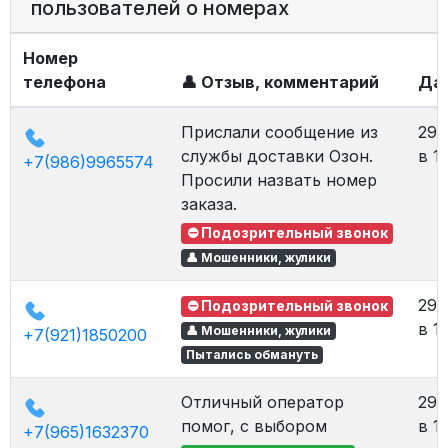
пользователей о номерах
Номер
телефона
👤 Отзыв, комментарий
Да
Прислали сообщение из
29.
службы доставки Озон.
в 1
+7(986)9965574
Просили назвать номер
заказа.
⛔ Подозрительный звонок
👤 Мошенники, жулики
29.
⛔ Подозрительный звонок
в 1
👤 Мошенники, жулики
+7(921)1850200
Пытались обмануть
Отличный оператор
29.
помог, с выбором
в 1
+7(965)1632370