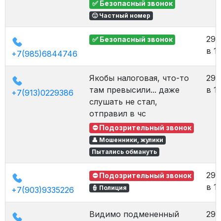
✅ Безопасный звонок
🙂 Частный номер
29.
✅ Безопасный звонок
в 1
+7(985)6844746
Якобы налоговая, что-то
29.
там превысили... даже
в 1
+7(913)0229386
слушать не стал,
отправил в чс
⛔ Подозрительный звонок
👤 Мошенники, жулики
Пытались обмануть
29.
⛔ Подозрительный звонок
в 1
👮 Полиция
+7(903)9335226
Видимо подмененный
29.