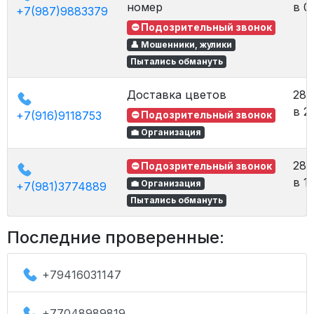
номер
в 0
+7(987)9883379
⛔ Подозрительный звонок
👤 Мошенники, жулики
Пытались обмануть
Доставка цветов
28.
в 2
+7(916)9118753
⛔ Подозрительный звонок
💼 Организация
28.
⛔ Подозрительный звонок
в 1
💼 Организация
+7(981)3774889
Пытались обмануть
Последние проверенные:
+79416031147
+77048989819