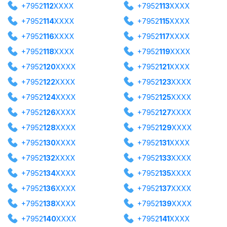
+7952
112
XXXX
+7952
113
XXXX
+7952
114
XXXX
+7952
115
XXXX
+7952
116
XXXX
+7952
117
XXXX
+7952
118
XXXX
+7952
119
XXXX
+7952
120
XXXX
+7952
121
XXXX
+7952
122
XXXX
+7952
123
XXXX
+7952
124
XXXX
+7952
125
XXXX
+7952
126
XXXX
+7952
127
XXXX
+7952
128
XXXX
+7952
129
XXXX
+7952
130
XXXX
+7952
131
XXXX
+7952
132
XXXX
+7952
133
XXXX
+7952
134
XXXX
+7952
135
XXXX
+7952
136
XXXX
+7952
137
XXXX
+7952
138
XXXX
+7952
139
XXXX
+7952
140
XXXX
+7952
141
XXXX