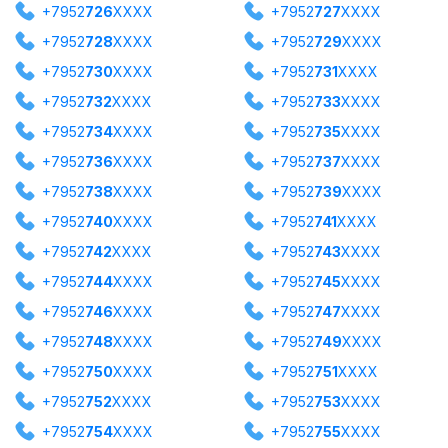
+7952
726
XXXX
+7952
727
XXXX
+7952
728
XXXX
+7952
729
XXXX
+7952
730
XXXX
+7952
731
XXXX
+7952
732
XXXX
+7952
733
XXXX
+7952
734
XXXX
+7952
735
XXXX
+7952
736
XXXX
+7952
737
XXXX
+7952
738
XXXX
+7952
739
XXXX
+7952
740
XXXX
+7952
741
XXXX
+7952
742
XXXX
+7952
743
XXXX
+7952
744
XXXX
+7952
745
XXXX
+7952
746
XXXX
+7952
747
XXXX
+7952
748
XXXX
+7952
749
XXXX
+7952
750
XXXX
+7952
751
XXXX
+7952
752
XXXX
+7952
753
XXXX
+7952
754
XXXX
+7952
755
XXXX