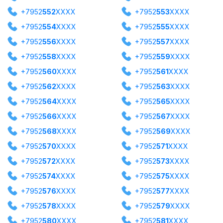
+7952
552
XXXX
+7952
553
XXXX
+7952
554
XXXX
+7952
555
XXXX
+7952
556
XXXX
+7952
557
XXXX
+7952
558
XXXX
+7952
559
XXXX
+7952
560
XXXX
+7952
561
XXXX
+7952
562
XXXX
+7952
563
XXXX
+7952
564
XXXX
+7952
565
XXXX
+7952
566
XXXX
+7952
567
XXXX
+7952
568
XXXX
+7952
569
XXXX
+7952
570
XXXX
+7952
571
XXXX
+7952
572
XXXX
+7952
573
XXXX
+7952
574
XXXX
+7952
575
XXXX
+7952
576
XXXX
+7952
577
XXXX
+7952
578
XXXX
+7952
579
XXXX
+7952
580
XXXX
+7952
581
XXXX