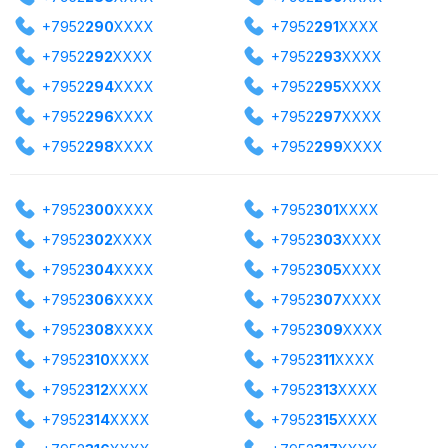
+7952
290
XXXX
+7952
291
XXXX
+7952
292
XXXX
+7952
293
XXXX
+7952
294
XXXX
+7952
295
XXXX
+7952
296
XXXX
+7952
297
XXXX
+7952
298
XXXX
+7952
299
XXXX
+7952
300
XXXX
+7952
301
XXXX
+7952
302
XXXX
+7952
303
XXXX
+7952
304
XXXX
+7952
305
XXXX
+7952
306
XXXX
+7952
307
XXXX
+7952
308
XXXX
+7952
309
XXXX
+7952
310
XXXX
+7952
311
XXXX
+7952
312
XXXX
+7952
313
XXXX
+7952
314
XXXX
+7952
315
XXXX