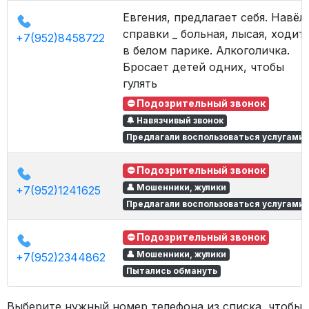
Евгения, предлагает себя. Навёл
справки _ больная, лысая, ходит
+7(952)8458722
в белом парике. Алкоголичка.
Бросает детей одних, чтобы
гулять
⛔ Подозрительный звонок
🔔 Навязчивый звонок
Предлагали воспользоваться услугами
⛔ Подозрительный звонок
👤 Мошенники, жулики
+7(952)1241625
Предлагали воспользоваться услугами
⛔ Подозрительный звонок
👤 Мошенники, жулики
+7(952)2344862
Пытались обмануть
Выберите нужный номер телефона из списка, чтобы