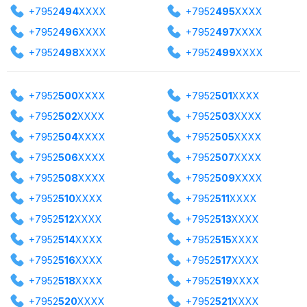
+7952
494
XXXX
+7952
495
XXXX
+7952
496
XXXX
+7952
497
XXXX
+7952
498
XXXX
+7952
499
XXXX
+7952
500
XXXX
+7952
501
XXXX
+7952
502
XXXX
+7952
503
XXXX
+7952
504
XXXX
+7952
505
XXXX
+7952
506
XXXX
+7952
507
XXXX
+7952
508
XXXX
+7952
509
XXXX
+7952
510
XXXX
+7952
511
XXXX
+7952
512
XXXX
+7952
513
XXXX
+7952
514
XXXX
+7952
515
XXXX
+7952
516
XXXX
+7952
517
XXXX
+7952
518
XXXX
+7952
519
XXXX
+7952
520
XXXX
+7952
521
XXXX