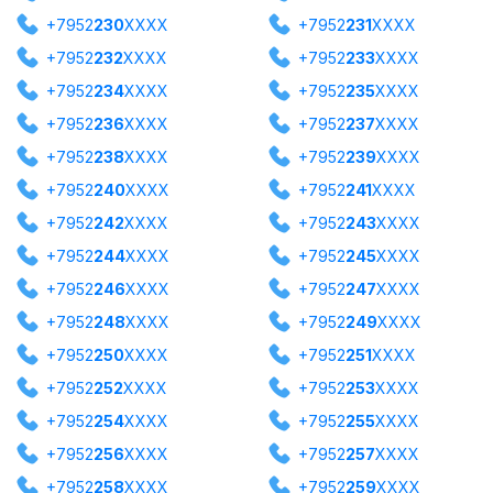
+7952
230
XXXX
+7952
231
XXXX
+7952
232
XXXX
+7952
233
XXXX
+7952
234
XXXX
+7952
235
XXXX
+7952
236
XXXX
+7952
237
XXXX
+7952
238
XXXX
+7952
239
XXXX
+7952
240
XXXX
+7952
241
XXXX
+7952
242
XXXX
+7952
243
XXXX
+7952
244
XXXX
+7952
245
XXXX
+7952
246
XXXX
+7952
247
XXXX
+7952
248
XXXX
+7952
249
XXXX
+7952
250
XXXX
+7952
251
XXXX
+7952
252
XXXX
+7952
253
XXXX
+7952
254
XXXX
+7952
255
XXXX
+7952
256
XXXX
+7952
257
XXXX
+7952
258
XXXX
+7952
259
XXXX