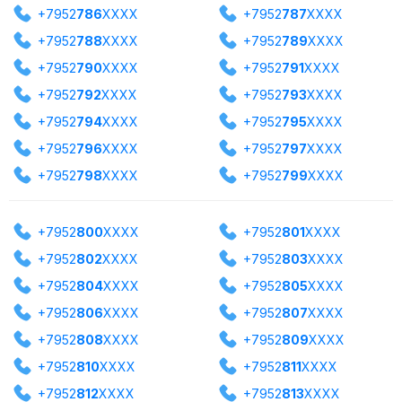
+7952
786
XXXX
+7952
787
XXXX
+7952
788
XXXX
+7952
789
XXXX
+7952
790
XXXX
+7952
791
XXXX
+7952
792
XXXX
+7952
793
XXXX
+7952
794
XXXX
+7952
795
XXXX
+7952
796
XXXX
+7952
797
XXXX
+7952
798
XXXX
+7952
799
XXXX
+7952
800
XXXX
+7952
801
XXXX
+7952
802
XXXX
+7952
803
XXXX
+7952
804
XXXX
+7952
805
XXXX
+7952
806
XXXX
+7952
807
XXXX
+7952
808
XXXX
+7952
809
XXXX
+7952
810
XXXX
+7952
811
XXXX
+7952
812
XXXX
+7952
813
XXXX