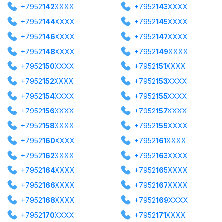
+7952
142
XXXX
+7952
143
XXXX
+7952
144
XXXX
+7952
145
XXXX
+7952
146
XXXX
+7952
147
XXXX
+7952
148
XXXX
+7952
149
XXXX
+7952
150
XXXX
+7952
151
XXXX
+7952
152
XXXX
+7952
153
XXXX
+7952
154
XXXX
+7952
155
XXXX
+7952
156
XXXX
+7952
157
XXXX
+7952
158
XXXX
+7952
159
XXXX
+7952
160
XXXX
+7952
161
XXXX
+7952
162
XXXX
+7952
163
XXXX
+7952
164
XXXX
+7952
165
XXXX
+7952
166
XXXX
+7952
167
XXXX
+7952
168
XXXX
+7952
169
XXXX
+7952
170
XXXX
+7952
171
XXXX