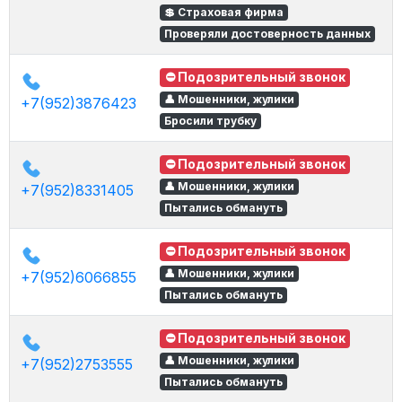
💲 Страховая фирма
Проверяли достоверность данных
⛔ Подозрительный звонок
👤 Мошенники, жулики
+7(952)3876423
Бросили трубку
⛔ Подозрительный звонок
👤 Мошенники, жулики
+7(952)8331405
Пытались обмануть
⛔ Подозрительный звонок
👤 Мошенники, жулики
+7(952)6066855
Пытались обмануть
⛔ Подозрительный звонок
👤 Мошенники, жулики
+7(952)2753555
Пытались обмануть