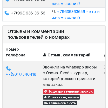
зачем звонит?
🔍
+79636363656 - кто и
+7(963)636-36-56
зачем звонит?
Отзывы и комментарии
пользователей о номерах
Номер
телефона
👤 Отзыв, комментарий
Д
Звонили на whatsapp якобы
02
с Озона. Якобы курьер,
в 
+7(901)7546418
который должен привезти
мне заказ.
⛔ Подозрительный звонок
👤 Мошенники, жулики
Пытались обмануть