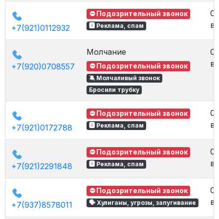
02
⛔ Подозрительный звонок
в 
🅰 Реклама, спам
+7(921)0112932
Молчание
02
в 
+7(920)0708557
⛔ Подозрительный звонок
🔕 Молчаливый звонок
Бросили трубку
02
⛔ Подозрительный звонок
в 
🅰 Реклама, спам
+7(921)0172788
02
⛔ Подозрительный звонок
в 
🅰 Реклама, спам
+7(921)2291848
02
⛔ Подозрительный звонок
в 
🗣 Хулиганы, угрозы, запугивание
+7(937)8578011