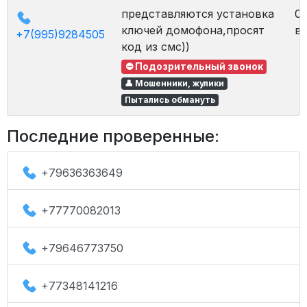
представляются установка
02
ключей домофона,просят
в 
+7(995)9284505
код из смс))
⛔ Подозрительный звонок
👤 Мошенники, жулики
Пытались обмануть
Последние проверенные:
+79636363649
+77770082013
+79646773750
+77348141216