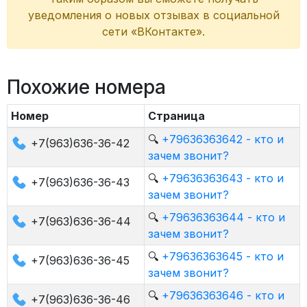
уведомления о новых отзывах в социальной
сети «ВКонтакте».
Похожие номера
Номер
Страница
🔍
+79636363642 - кто и
+7(963)636-36-42
зачем звонит?
🔍
+79636363643 - кто и
+7(963)636-36-43
зачем звонит?
🔍
+79636363644 - кто и
+7(963)636-36-44
зачем звонит?
🔍
+79636363645 - кто и
+7(963)636-36-45
зачем звонит?
🔍
+79636363646 - кто и
+7(963)636-36-46