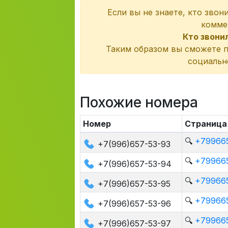
Если вы не знаете, кто звон
комме
Кто звони
Таким образом вы сможете п
социальн
Похожие номера
Номер
Страница
🔍
+799665
+7(996)657-53-93
🔍
+799665
+7(996)657-53-94
🔍
+799665
+7(996)657-53-95
🔍
+799665
+7(996)657-53-96
🔍
+799665
+7(996)657-53-97