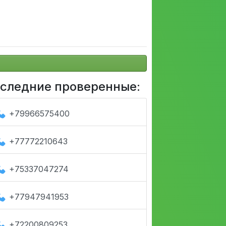
следние проверенные:
+79966575400
+77772210643
+75337047274
+77947941953
+72200809253