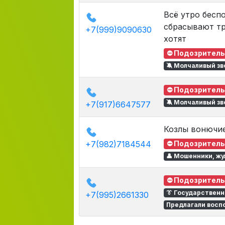
Всё утро беспо
сбрасывают тр
+7(999)9090630
хотят
⛔ Подозритель
🔕 Молчаливый зв
⛔ Подозритель
🔕 Молчаливый зв
+7(917)6647577
Козлы вонючи
+7(982)7184544
⛔ Подозритель
👤 Мошенники, жу
⛔ Подозритель
👔 Государствен
+7(995)2661330
Предлагали восп