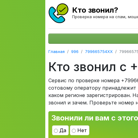
Кто звонил?
Проверка номера на спам, мош
Главная
996
799665754XX
7996657
Кто звонил с
Сервис по проверке номера +7996
сотовому оператору принадлежит н
каком регионе зарегистрирован. Н
звонил и зачем. Проверьте номер 
Звонили ли вам с этог
Да
Нет