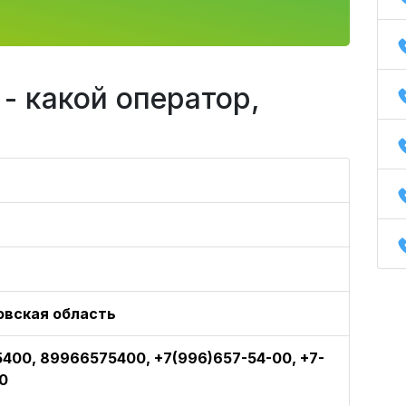
- какой оператор,
овская область
400, 89966575400, +7(996)657-54-00, +7-
0