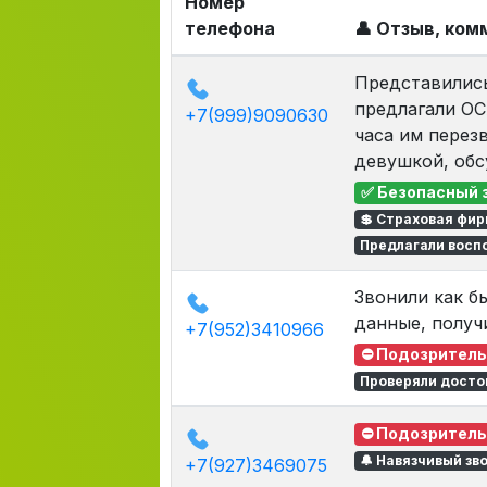
Номер
телефона
👤 Отзыв, ко
Представились
предлагали ОС
+7(999)9090630
часа им перез
девушкой, обс
✅ Безопасный 
💲 Страховая фи
Предлагали восп
Звонили как б
данные, получи
+7(952)3410966
⛔ Подозритель
Проверяли досто
⛔ Подозритель
🔔 Навязчивый зв
+7(927)3469075