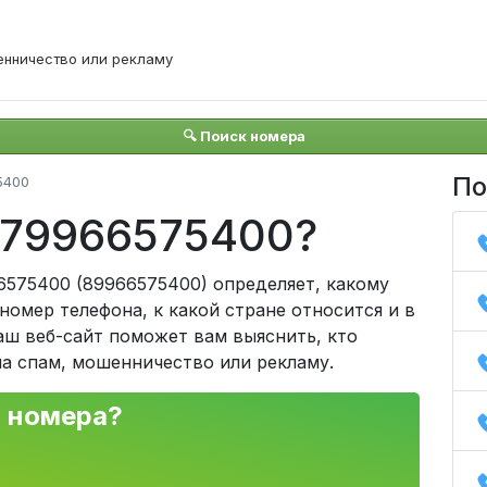
енничество или рекламу
🔍 Поиск номера
По
5400
 +79966575400?
6575400 (89966575400) определяет, какому
омер телефона, к какой стране относится и в
аш веб-сайт поможет вам выяснить, кто
на спам, мошенничество или рекламу.
о номера?