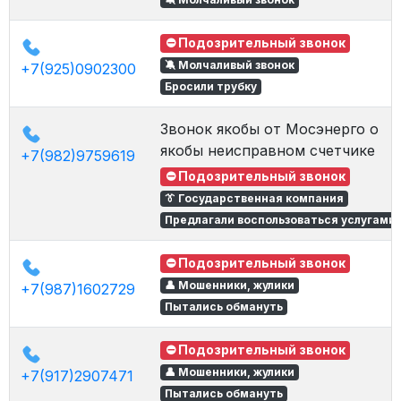
⛔ Подозрительный звонок
🔕 Молчаливый звонок
+7(925)0902300
Бросили трубку
Звонок якобы от Мосэнерго о
якобы неисправном счетчике
+7(982)9759619
⛔ Подозрительный звонок
👔 Государственная компания
Предлагали воспользоваться услугами
⛔ Подозрительный звонок
👤 Мошенники, жулики
+7(987)1602729
Пытались обмануть
⛔ Подозрительный звонок
👤 Мошенники, жулики
+7(917)2907471
Пытались обмануть