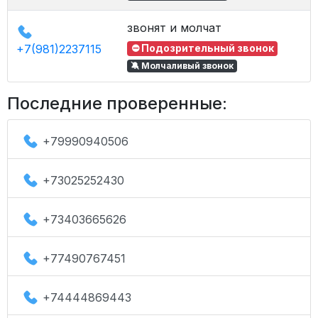
звонят и молчат
+7(981)2237115
⛔ Подозрительный звонок
🔕 Молчаливый звонок
Последние проверенные:
+79990940506
+73025252430
+73403665626
+77490767451
+74444869443