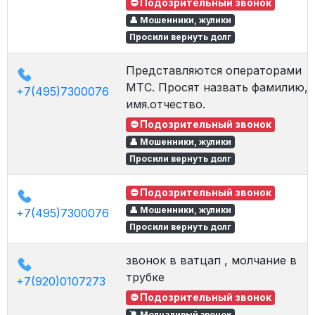
⛔ Подозрительный звонок
👤 Мошенники, жулики
Просили вернуть долг
Представляются операторами
МТС. Просят назвать фамилию,
+7(495)7300076
имя.отчество.
⛔ Подозрительный звонок
👤 Мошенники, жулики
Просили вернуть долг
⛔ Подозрительный звонок
👤 Мошенники, жулики
+7(495)7300076
Просили вернуть долг
звонок в ватцап , молчание в
трубке
+7(920)0107273
⛔ Подозрительный звонок
🔕 Молчаливый звонок