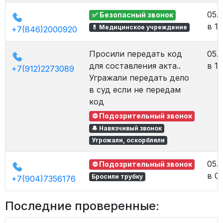
05.
✅ Безопасный звонок
в 10
💊 Медицинское учреждение
+7(846)2000920
Просили передать код
05.
для составления акта..
в 10
+7(912)2273089
Угражали передать дело
в суд если не передам
код
⛔ Подозрительный звонок
🔔 Навязчивый звонок
Угрожали, оскорбляли
05.
⛔ Подозрительный звонок
в 0
Бросили трубку
+7(904)7356176
Последние проверенные: