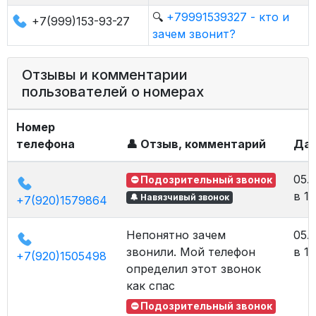
🔍
+79991539327 - кто и
+7(999)153-93-27
зачем звонит?
Отзывы и комментарии
пользователей о номерах
Номер
телефона
👤 Отзыв, комментарий
Да
05.
⛔ Подозрительный звонок
в 12
🔔 Навязчивый звонок
+7(920)1579864
Непонятно зачем
05.
звонили. Мой телефон
в 12
+7(920)1505498
определил этот звонок
как спас
⛔ Подозрительный звонок