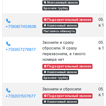
🔕 Молчаливый звонок
Бросили трубку
05.
⛔ Подозрительный звонок
в 12
🔔 Навязчивый звонок
+7(908)7453638
Пытались обмануть
Звонили и сразу
05.
сбросили. Я сразу
в 12
+7(926)7276817
перезвонила, а такого
номера нет
⛔ Подозрительный звонок
🔔 Навязчивый звонок
Бросили трубку
Звонили и сбросили
05.
в 11
+7(920)1507677
⛔ Подозрительный звонок
🔔 Навязчивый звонок