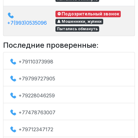
⛔ Подозрительный звонок
👤 Мошенники, жулики
+7(993)0535096
Пытались обмануть
Последние проверенные:
+79110373998
+79799727905
+79228046259
+77478763007
+79712347172