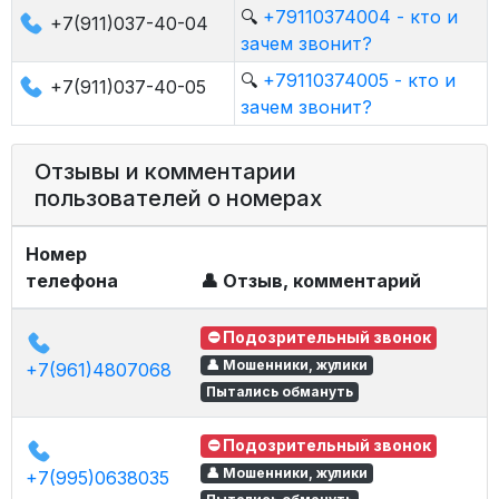
🔍
+79110374004 - кто и
+7(911)037-40-04
зачем звонит?
🔍
+79110374005 - кто и
+7(911)037-40-05
зачем звонит?
Отзывы и комментарии
пользователей о номерах
Номер
телефона
👤 Отзыв, комментарий
⛔ Подозрительный звонок
👤 Мошенники, жулики
+7(961)4807068
Пытались обмануть
⛔ Подозрительный звонок
👤 Мошенники, жулики
+7(995)0638035