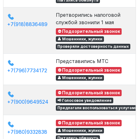
Пытались обмануть
Претворились налоговой
службой звонили 1 мая
+7(918)8836489
⛔ Подозрительный звонок
👤 Мошенники, жулики
Проверяли достоверность данных
Представились МТС
+7(796)7734172
⛔ Подозрительный звонок
👤 Мошенники, жулики
⛔ Подозрительный звонок
📢 Голосовое уведомление
+7(900)9649524
Предлагали воспользоваться услугами
⛔ Подозрительный звонок
👤 Мошенники, жулики
+7(980)9332838
Пытались обмануть