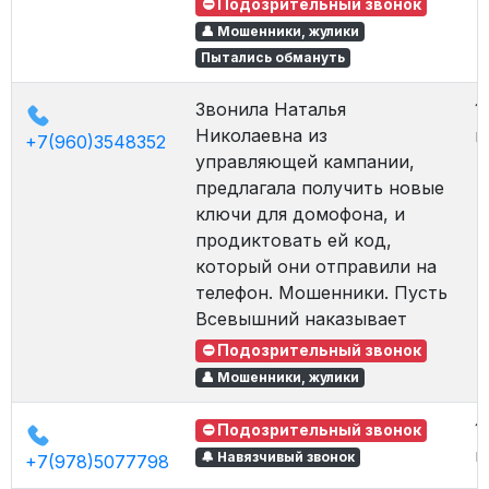
⛔ Подозрительный звонок
👤 Мошенники, жулики
Пытались обмануть
Звонила Наталья
1
Николаевна из
в
+7(960)3548352
управляющей кампании,
предлагала получить новые
ключи для домофона, и
продиктовать ей код,
который они отправили на
телефон. Мошенники. Пусть
Всевышний наказывает
⛔ Подозрительный звонок
👤 Мошенники, жулики
1
⛔ Подозрительный звонок
в
🔔 Навязчивый звонок
+7(978)5077798