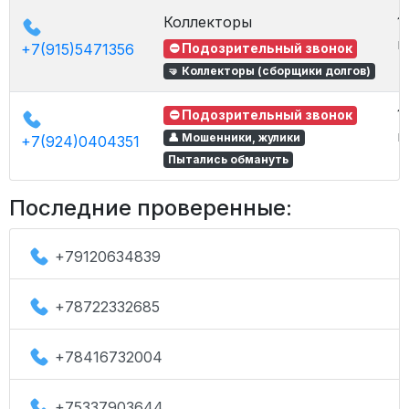
Коллекторы
1
в
+7(915)5471356
⛔ Подозрительный звонок
🤜 Коллекторы (сборщики долгов)
1
⛔ Подозрительный звонок
в
👤 Мошенники, жулики
+7(924)0404351
Пытались обмануть
Последние проверенные:
+79120634839
+78722332685
+78416732004
+75337903644