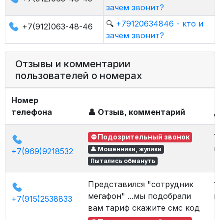
зачем звонит?
🔍
+79120634846 - кто и
+7(912)063-48-46
зачем звонит?
Отзывы и комментарии
пользователей о номерах
Номер
телефона
👤 Отзыв, комментарий
Д
1
⛔ Подозрительный звонок
в
👤 Мошенники, жулики
+7(969)9218532
Пытались обмануть
Представился "сотрудник
1
мегафон" ...мы подобрали
в
+7(915)2538833
вам тариф скажите смс код