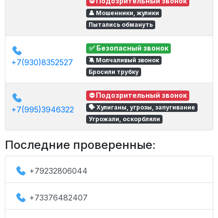
⛔ Подозрительный звонок
👤 Мошенники, жулики
Пытались обмануть
✅ Безопасный звонок
🔕 Молчаливый звонок
+7(930)8352527
Бросили трубку
⛔ Подозрительный звонок
🗣 Хулиганы, угрозы, запугивание
+7(995)3946322
Угрожали, оскорбляли
Последние проверенные:
+79232806044
+73376482407