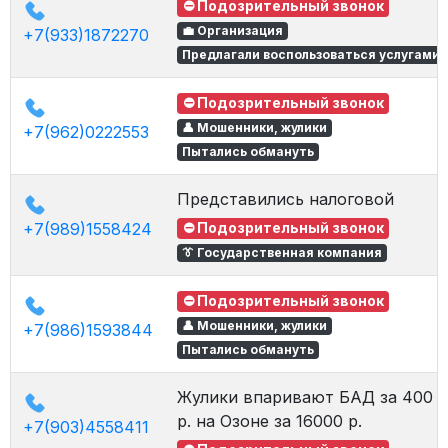
⛔ Подозрительный звонок
💼 Организация
+7(933)1872270
Предлагали воспользоваться услугами
⛔ Подозрительный звонок
👤 Мошенники, жулики
+7(962)0222553
Пытались обмануть
Представились налоговой
+7(989)1558424
⛔ Подозрительный звонок
👔 Государственная компания
⛔ Подозрительный звонок
👤 Мошенники, жулики
+7(986)1593844
Пытались обмануть
Жулики впаривают БАД за 400
р. на Озоне за 16000 р.
+7(903)4558411