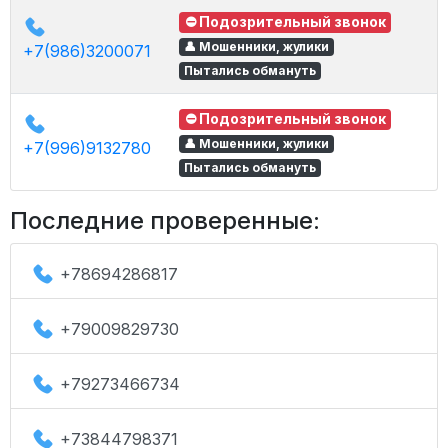
⛔ Подозрительный звонок
👤 Мошенники, жулики
+7(986)3200071
Пытались обмануть
⛔ Подозрительный звонок
👤 Мошенники, жулики
+7(996)9132780
Пытались обмануть
Последние проверенные:
+78694286817
+79009829730
+79273466734
+73844798371