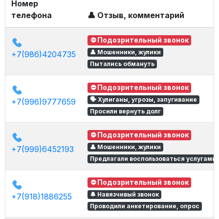
Номер
телефона
👤 Отзыв, комментарий
⛔ Подозрительный звонок
👤 Мошенники, жулики
+7(986)4204735
Пытались обмануть
⛔ Подозрительный звонок
🗣 Хулиганы, угрозы, запугивание
+7(996)9777659
Просили вернуть долг
⛔ Подозрительный звонок
👤 Мошенники, жулики
+7(999)6452193
Предлагали воспользоваться услугами
⛔ Подозрительный звонок
🔔 Навязчивый звонок
+7(918)1886255
Проводили анкетирование, опрос