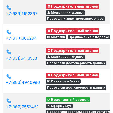
⛔ Подозрительный звонок
👤 Мошенники, жулики
+7(989)1192897
Проводили анкетирование, опрос
⛔ Подозрительный звонок
🏪 Магазин
Предложение о подарке
+7(911)1309294
⛔ Подозрительный звонок
👤 Мошенники, жулики
+7(931)6413558
Проверяли достоверность данных
⛔ Подозрительный звонок
💵 Финансы и банки
+7(986)4940986
Проверяли достоверность данных
✅ Безопасный звонок
🔧 Сфера услуг
+7(987)7552463
Предлагали воспользоваться услугами