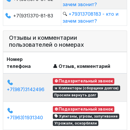
зачем звонит?
🔍
+79313708183 - кто и
+7(931)370-81-83
зачем звонит?
Отзывы и комментарии
пользователей о номерах
Номер
телефона
👤 Отзыв, комментарий
⛔ Подозрительный звонок
🤜 Коллекторы (сборщики долгов)
+7(987)3142496
Просили вернуть долг
⛔ Подозрительный звонок
🗣 Хулиганы, угрозы, запугивание
+7(963)1931340
Угрожали, оскорбляли