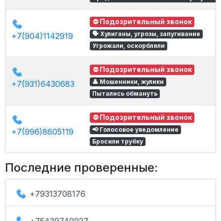
⛔ Подозрительный звонок
🗣 Хулиганы, угрозы, запугивание
+7(904)1142919
Угрожали, оскорбляли
⛔ Подозрительный звонок
👤 Мошенники, жулики
+7(931)6430683
Пытались обмануть
⛔ Подозрительный звонок
📢 Голосовое уведомление
+7(996)8605119
Бросили трубку
Последние проверенные:
+79313708176