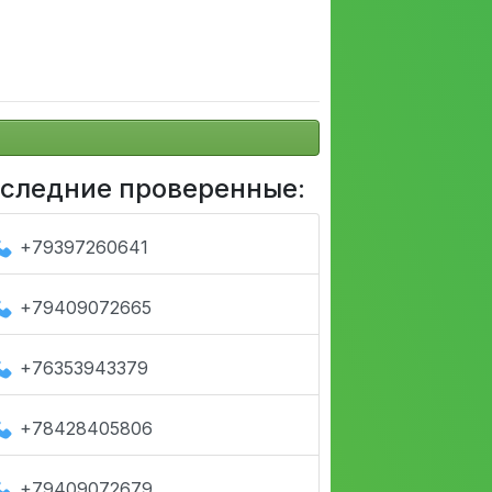
следние проверенные:
+79397260641
+79409072665
+76353943379
+78428405806
+79409072679