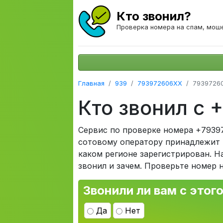
Кто звонил?
Проверка номера на спам, мош
Главная
939
793972606XX
7939726
Кто звонил с 
Сервис по проверке номера +79397
сотовому оператору принадлежит н
каком регионе зарегистрирован. Н
звонил и зачем. Проверьте номер 
Звонили ли вам с этог
Да
Нет