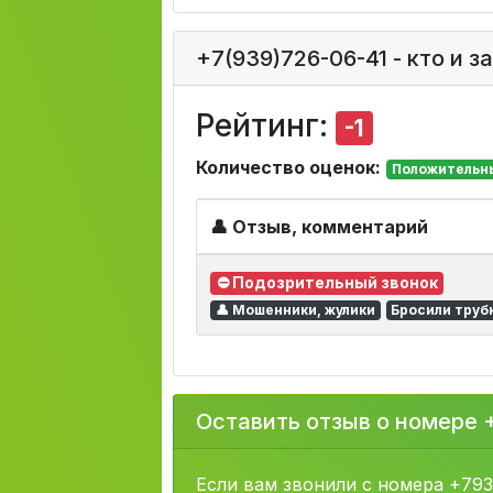
+7(939)726-06-41 - кто и з
Рейтинг:
-1
Количество оценок:
Положительны
👤 Отзыв, комментарий
⛔ Подозрительный звонок
👤 Мошенники, жулики
Бросили труб
Оставить отзыв о номере 
Если вам звонили с номера +79