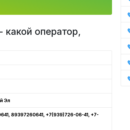
- какой оператор,
й Эл
41, 89397260641, +7(939)726-06-41, +7-