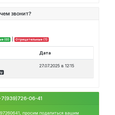
ачем звонит?
|
е (0)
Отрицательные (1)
Дата
27.07.2025 в 12:15
ку
+7(939)726-06-41
397260641, просим поделиться вашим