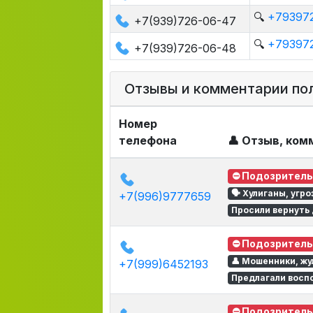
🔍
+793972
+7(939)726-06-47
🔍
+793972
+7(939)726-06-48
Отзывы и комментарии по
Номер
телефона
👤 Отзыв, ко
⛔ Подозритель
🗣 Хулиганы, угро
+7(996)9777659
Просили вернуть 
⛔ Подозритель
👤 Мошенники, жу
+7(999)6452193
Предлагали восп
⛔ Подозритель