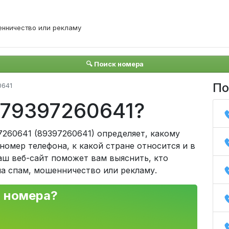
енничество или рекламу
🔍 Поиск номера
По
0641
+79397260641?
260641 (89397260641) определяет, какому
омер телефона, к какой стране относится и в
аш веб-сайт поможет вам выяснить, кто
на спам, мошенничество или рекламу.
о номера?