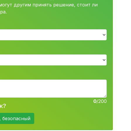
огут другим принять решение, стоит ли
ра.
0
/200
к?
, безопасный