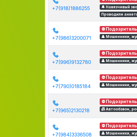
🔔 Навязчивый зв
+7(918)1886255
Проводили анкет
⛔ Подозритель
👤 Мошенники, жу
+7(986)3200071
⛔ Подозритель
👤 Мошенники, жу
+7(996)9132780
⛔ Подозритель
👤 Мошенники, жу
+7(790)0185184
⛔ Подозритель
📠 Автообзвон, р
+7(965)2130218
⛔ Подозритель
👤 Мошенники, жу
+7(984)3336508