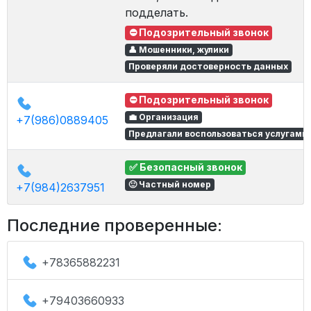
подделать.
⛔ Подозрительный звонок
👤 Мошенники, жулики
Проверяли достоверность данных
⛔ Подозрительный звонок
💼 Организация
+7(986)0889405
Предлагали воспользоваться услугами
✅ Безопасный звонок
🙂 Частный номер
+7(984)2637951
Последние проверенные:
+78365882231
+79403660933