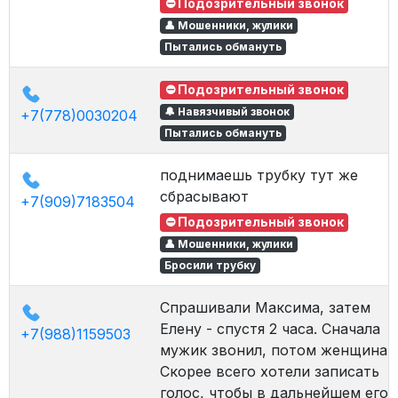
⛔ Подозрительный звонок
👤 Мошенники, жулики
Пытались обмануть
⛔ Подозрительный звонок
🔔 Навязчивый звонок
+7(778)0030204
Пытались обмануть
поднимаешь трубку тут же
сбрасывают
+7(909)7183504
⛔ Подозрительный звонок
👤 Мошенники, жулики
Бросили трубку
Спрашивали Максима, затем
Елену - спустя 2 часа. Сначала
+7(988)1159503
мужик звонил, потом женщина.
Скорее всего хотели записать
голос, чтобы в дальнейшем его