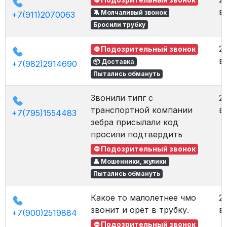
в
🔕 Молчаливый звонок
+7(911)2070063
Бросили трубку
2
⛔ Подозрительный звонок
в 
📦 Доставка
+7(982)2914690
Пытались обмануть
Звонили типг с
2
транспортной компании
в 
+7(795)1554483
зебра присылали код
просили подтвердить
⛔ Подозрительный звонок
👤 Мошенники, жулики
Пытались обмануть
Какое то малолетнее чмо
2
звонит и орёт в трубку.
в 
+7(900)2519884
⛔ Подозрительный звонок