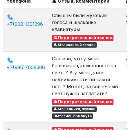
телефона
👤 Отзыв, комментарий
Д
Слышны были мужские
2
голоса и щелканье
в 
+7(900)1391296
клавиатуры
⛔ Подозрительный звонок
🔕 Молчаливый звонок
Сказали, что у меня
2
большая задолженность за
в 
+7(986)7608506
свет. ? А у меня даже
недвижимости ни какой
нет. ? Может, за солнечный
свет нужно заплатить?
⛔ Подозрительный звонок
👤 Мошенники, жулики
Пытались обмануть
2
⛔ Подозрительный звонок