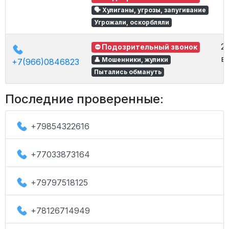
🗣 Хулиганы, угрозы, запугивание
Угрожали, оскорбляли
2
⛔ Подозрительный звонок
в 
👤 Мошенники, жулики
+7(966)0846823
Пытались обмануть
Последние проверенные:
+79854322616
+77033873164
+79797518125
+78126714949