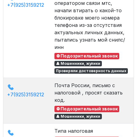
оператором связи мтс,
+7(925)3159212
начали втирать о какой-то
блокировке моего номера
телефона из-за отсутствия
актуальных личных данных,
пытались узнать мой снилс/
инн
⛔ Подозрительный звонок
👤 Мошенники, жулики
Проверяли достоверность данных
Почта России, письмо с
налоговой , просят сказать
+7(925)3159212
код.
⛔ Подозрительный звонок
👤 Мошенники, жулики
Типа налоговая