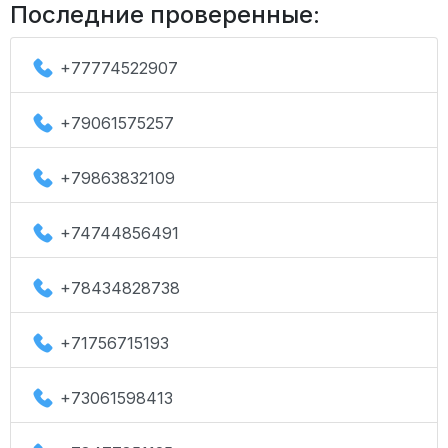
Последние проверенные:
+77774522907
+79061575257
+79863832109
+74744856491
+78434828738
+71756715193
+73061598413