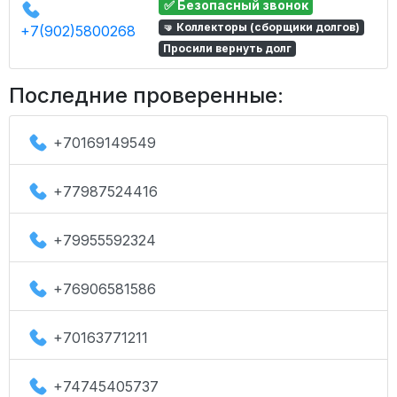
✅ Безопасный звонок
🤜 Коллекторы (сборщики долгов)
+7(902)5800268
Просили вернуть долг
Последние проверенные:
+70169149549
+77987524416
+79955592324
+76906581586
+70163771211
+74745405737