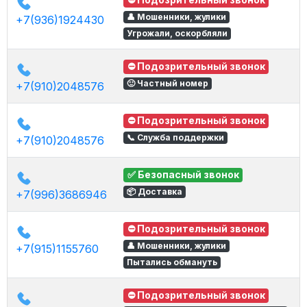
👤 Мошенники, жулики
+7(936)1924430
Угрожали, оскорбляли
⛔ Подозрительный звонок
🙂 Частный номер
+7(910)2048576
⛔ Подозрительный звонок
📞 Служба поддержки
+7(910)2048576
✅ Безопасный звонок
📦 Доставка
+7(996)3686946
⛔ Подозрительный звонок
👤 Мошенники, жулики
+7(915)1155760
Пытались обмануть
⛔ Подозрительный звонок