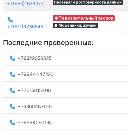
Проверяли достоверность данных
+7(993)1838277
⛔ Подозрительный звонок
👤 Мошенники, жулики
+7(911)9736545
Последние проверенные:
+79329050025
+79944447226
+77015015406
+73360487016
+79694097135