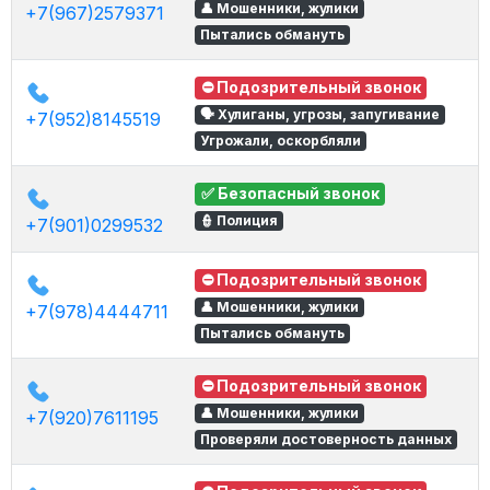
👤 Мошенники, жулики
+7(967)2579371
Пытались обмануть
⛔ Подозрительный звонок
🗣 Хулиганы, угрозы, запугивание
+7(952)8145519
Угрожали, оскорбляли
✅ Безопасный звонок
👮 Полиция
+7(901)0299532
⛔ Подозрительный звонок
👤 Мошенники, жулики
+7(978)4444711
Пытались обмануть
⛔ Подозрительный звонок
👤 Мошенники, жулики
+7(920)7611195
Проверяли достоверность данных