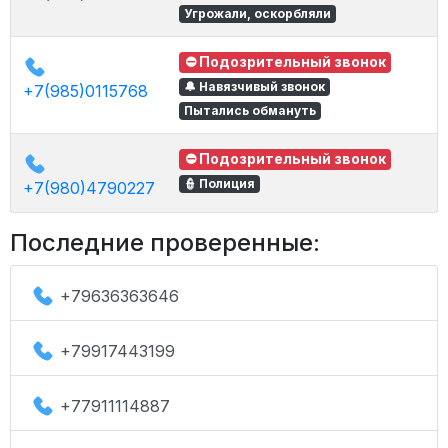
Угрожали, оскорбляли
⛔ Подозрительный звонок
🔔 Навязчивый звонок
+7(985)0115768
Пытались обмануть
⛔ Подозрительный звонок
👮 Полиция
+7(980)4790227
Последние проверенные:
+79636363646
+79917443199
+77911114887