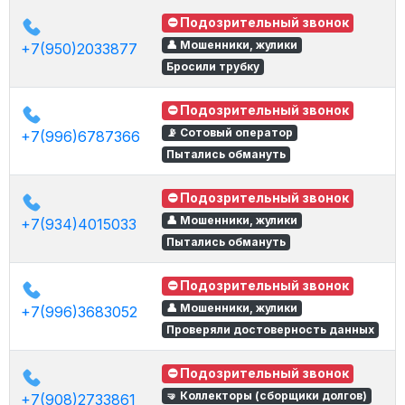
⛔ Подозрительный звонок
👤 Мошенники, жулики
+7(950)2033877
Бросили трубку
⛔ Подозрительный звонок
📡 Сотовый оператор
+7(996)6787366
Пытались обмануть
⛔ Подозрительный звонок
👤 Мошенники, жулики
+7(934)4015033
Пытались обмануть
⛔ Подозрительный звонок
👤 Мошенники, жулики
+7(996)3683052
Проверяли достоверность данных
⛔ Подозрительный звонок
🤜 Коллекторы (сборщики долгов)
+7(908)2733861